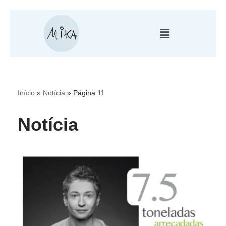
Pular
para
o
conteúdo
Início
»
Notícia
»
Página 11
Notícia