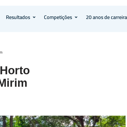
Resultados
Competições
20 anos de carreir
im
 Horto
 Mirim