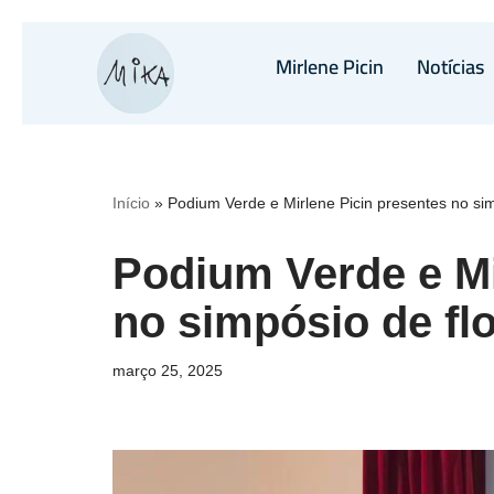
Mirlene Picin
Notícias
Pular
para
o
conteúdo
Início
»
Podium Verde e Mirlene Picin presentes no sim
Podium Verde e Mi
no simpósio de fl
março 25, 2025