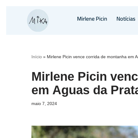
Mirlene Picin
Notícias
Pular
para
o
conteúdo
Início
»
Mirlene Picin vence corrida de montanha em 
Mirlene Picin ven
em Aguas da Prat
maio 7, 2024