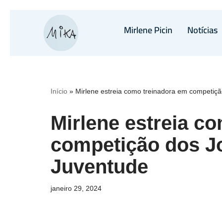
Mirlene Picin
Notícias
Pular
para
o
conteúdo
Início
»
Mirlene estreia como treinadora em competiç
Mirlene estreia c
competição dos J
Juventude
janeiro 29, 2024