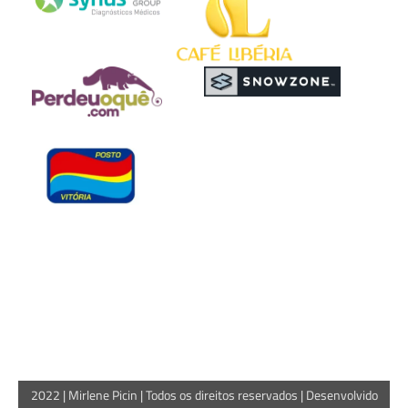
2022 | Mirlene Picin | Todos os direitos reservados | Desenvolvido